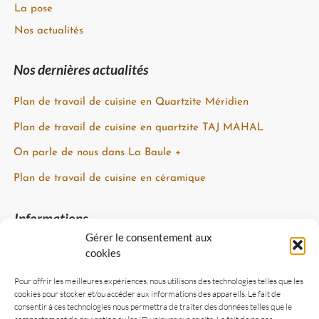
La pose
Nos actualités
Nos dernières actualités
Plan de travail de cuisine en Quartzite Méridien
Plan de travail de cuisine en quartzite TAJ MAHAL
On parle de nous dans La Baule +
Plan de travail de cuisine en céramique
Informations
Gérer le consentement aux
07 81 58 50 15
cookies
Siège social :
44550 Montoir-de-Bretagne, France
Pour offrir les meilleures expériences, nous utilisons des technologies telles que les
cookies pour stocker et/ou accéder aux informations des appareils. Le fait de
Atelier : ZA des Petites Landes, 44360 Cordemais
consentir à ces technologies nous permettra de traiter des données telles que le