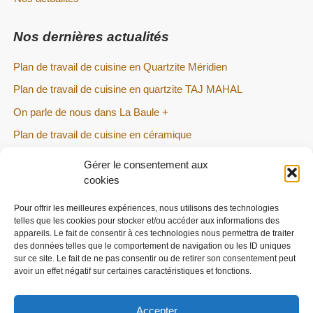
Nos dernières actualités
Plan de travail de cuisine en Quartzite Méridien
Plan de travail de cuisine en quartzite TAJ MAHAL
On parle de nous dans La Baule +
Plan de travail de cuisine en céramique
Gérer le consentement aux
Informations
cookies
07 81 58 50 15
Pour offrir les meilleures expériences, nous utilisons des technologies
telles que les cookies pour stocker et/ou accéder aux informations des
Siège social :
44550 Montoir-de-Bretagne, France
appareils. Le fait de consentir à ces technologies nous permettra de traiter
des données telles que le comportement de navigation ou les ID uniques
Atelier : ZA des Petites Landes, 44360 Cordemais
sur ce site. Le fait de ne pas consentir ou de retirer son consentement peut
avoir un effet négatif sur certaines caractéristiques et fonctions.
interieur.marbre@gmail.com
Accepter